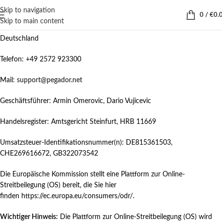
Skip to navigation
0
/
€
0.
Hollefeldstraße 16
Skip to main content
48282 Emsdetten
Deutschland
Telefon: +49 2572 923300
Mail:
support@pegador.net
Geschäftsführer: Armin Omerovic, Dario Vujicevic
Handelsregister: Amtsgericht Steinfurt, HRB 11669
Umsatzsteuer-Identifikationsnummer(n): DE815361503,
CHE269616672, GB322073542
Die Europäische Kommission stellt eine Plattform zur Online-
Streitbeilegung (OS) bereit, die Sie hier
finden
https://ec.europa.eu/consumers/odr/
.
Wichtiger Hinweis:
Die Plattform zur Online-Streitbeilegung (OS) wird