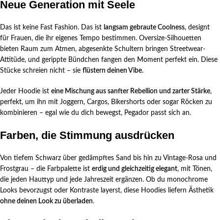
Neue Generation mit Seele
Das ist keine Fast Fashion. Das ist
langsam gebraute Coolness
, designt
für Frauen, die ihr eigenes Tempo bestimmen. Oversize-Silhouetten
bieten Raum zum Atmen, abgesenkte Schultern bringen Streetwear-
Attitüde, und gerippte Bündchen fangen den Moment perfekt ein. Diese
Stücke schreien nicht – sie
flüstern deinen Vibe
.
Jeder Hoodie ist
eine Mischung aus sanfter Rebellion und zarter Stärke
,
perfekt, um ihn mit Joggern, Cargos, Bikershorts oder sogar Röcken zu
kombinieren – egal wie du dich bewegst, Pegador passt sich an.
Farben, die Stimmung ausdrücken
Von tiefem Schwarz über gedämpftes Sand bis hin zu Vintage-Rosa und
Frostgrau – die Farbpalette ist
erdig und gleichzeitig elegant
, mit Tönen,
die jeden Hauttyp und jede Jahreszeit ergänzen. Ob du monochrome
Looks bevorzugst oder Kontraste layerst, diese Hoodies liefern Ästhetik
ohne deinen Look zu überladen
.