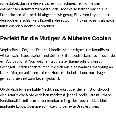
so gestaltet, dass sie die weibliche Figur schmeicheln, ohne den
entspannten Komfort zu opfern, den Hoodies so beliebt macht. Die
Proportionen sind perfekt abgestimmt: genug Platz zum Layern, aber
dennoch eine schlanke Silhouette, die sowohl mit Skinny-Jeans als auch
mit fließenden Röcken harmoniert.
Perfekt für die Mutigen & Mühelos Coolen
Vergiss Basic. Pegador Damen-Hoodies sind
designed, um luxuriös zu
wirken
, scharf auszusehen und deinen Stil auszudrücken, noch bevor du
ein Wort sprichst. Von weicher gebürsteter Baumwolle bis hin zu
fleecegefütterten Innenräumen, die sich wie eine warme Umarmung an
kalten Morgen anfühlen – diese Hoodies sind nicht nur zum Tragen
gemacht, sie sind zum
Leben gedacht
.
Ob du dich für eine kühle Nacht einpackst oder deinem Brunch-Look
eine gemütliche Note verleihen möchtest, jeder Hoodie vereint urbane
Funktionalität mit dem unverkennbaren Pegador-Touch –
klare Linien,
markante Logos, Oversize-Schnitte und perfekte Drapierungen
.