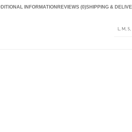
DITIONAL INFORMATION
REVIEWS (0)
SHIPPING & DELIV
L
,
M
,
S
,