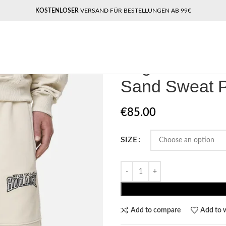
KOSTENLOSER
VERSAND FÜR BESTELLUNGEN AB 99€
Home
Pegador Joggers
Pegador 
Pegador Bee
Sand Sweat 
€
85.00
SIZE
Add to compare
Add to w