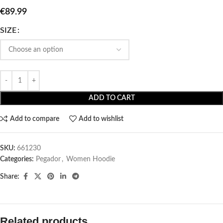
€
89.99
SIZE
ADD TO CART
Add to compare
Add to wishlist
SKU:
661230
Categories:
Pegador​
,
Women Hoodie
Share:
Related products