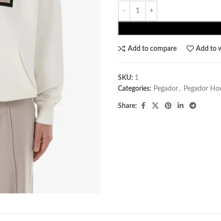
Add to compare
Add to w
SKU:
1
Categories:
Pegador​
,
Pegador Ho
Share: