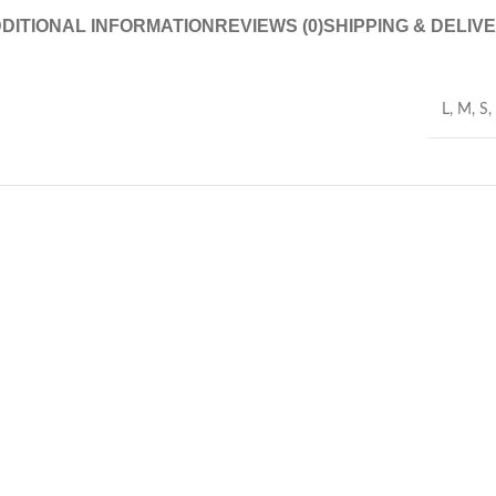
DITIONAL INFORMATION
REVIEWS (0)
SHIPPING & DELIV
L
,
M
,
S
,