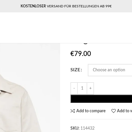
KOSTENLOSER
VERSAND FÜR BESTELLUNGEN AB 99€
Home
Pegador​
Pegador Briar Wo
Pegador Bria
€
79.00
SIZE
Add to compare
Add to w
SKU:
114432