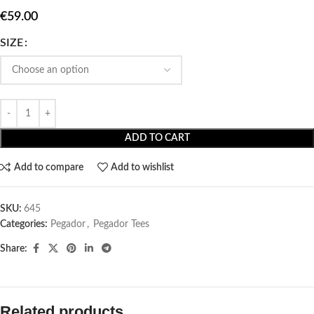
€
59.00
SIZE
ADD TO CART
Add to compare
Add to wishlist
SKU:
645
Categories:
Pegador​
,
Pegador Tees
Share:
Related products