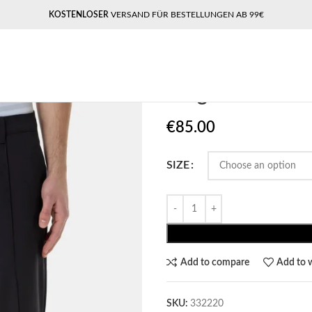
KOSTENLOSER
VERSAND FÜR BESTELLUNGEN AB 99€
Home
Pegador​
Pegador Guider Re
Pegador Guide
€
85.00
SIZE
Add to compare
Add to w
SKU:
332220