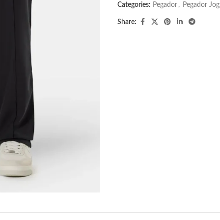
Categories:
Pegador​
,
Pegador Jog
Share: