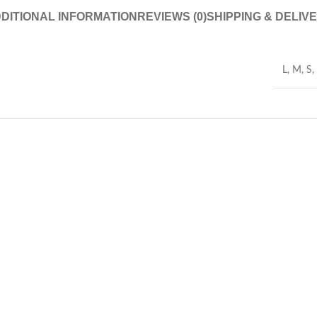
DITIONAL INFORMATION
REVIEWS (0)
SHIPPING & DELIV
L
,
M
,
S
,