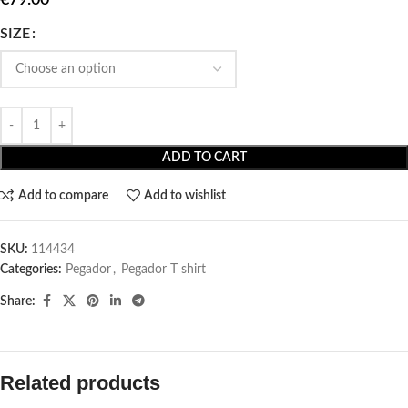
SIZE
ADD TO CART
Add to compare
Add to wishlist
SKU:
114434
Categories:
Pegador​
,
Pegador T shirt​
Share:
Related products