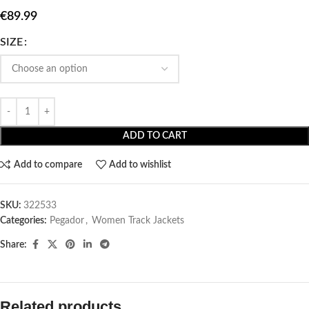
€
89.99
SIZE
ADD TO CART
Add to compare
Add to wishlist
SKU:
322533
Categories:
Pegador​
,
Women Track Jackets
Share:
Related products