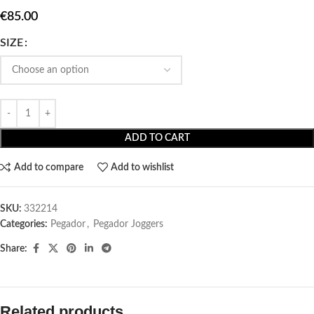
€
85.00
SIZE
ADD TO CART
Add to compare
Add to wishlist
SKU:
332214
Categories:
Pegador​
,
Pegador Joggers
Share:
Related products