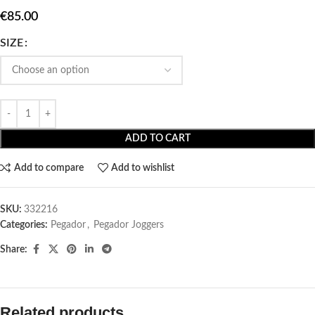
€
85.00
SIZE
ADD TO CART
Add to compare
Add to wishlist
SKU:
332216
Categories:
Pegador​
,
Pegador Joggers
Share:
Related products