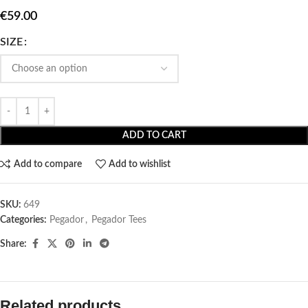
€
59.00
SIZE
ADD TO CART
Add to compare
Add to wishlist
SKU:
649
Categories:
Pegador​
,
Pegador Tees
Share:
Related products