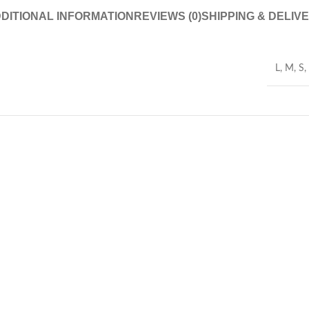
DITIONAL INFORMATION
REVIEWS (0)
SHIPPING & DELIV
L
,
M
,
S
,