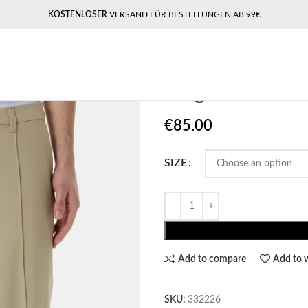
KOSTENLOSER
VERSAND FÜR BESTELLUNGEN AB 99€
Home
Pegador​
Pegador Mador Wi
Pegador Mado
€
85.00
SIZE
Add to compare
Add to w
SKU:
332226