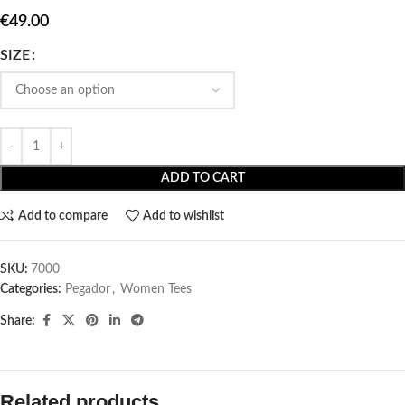
€
49.00
SIZE
ADD TO CART
Add to compare
Add to wishlist
SKU:
7000
Categories:
Pegador​
,
Women Tees
Share:
Related products