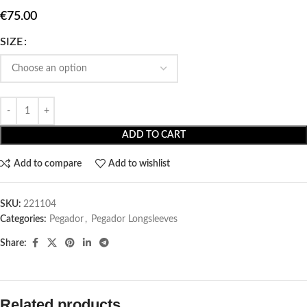
€
75.00
SIZE
ADD TO CART
Add to compare
Add to wishlist
SKU:
221104
Categories:
Pegador​
,
Pegador Longsleeves
Share:
Related products