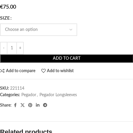
€
75.00
SIZE
ADD TO CART
Add to compare
Add to wishlist
SKU:
221114
Categories:
Pegador​
,
Pegador Longsleeves
Share:
Related products