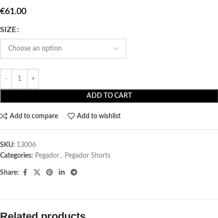
€
61.00
SIZE
ADD TO CART
Add to compare
Add to wishlist
SKU:
13006
Categories:
Pegador​
,
Pegador Shorts
Share:
Related products