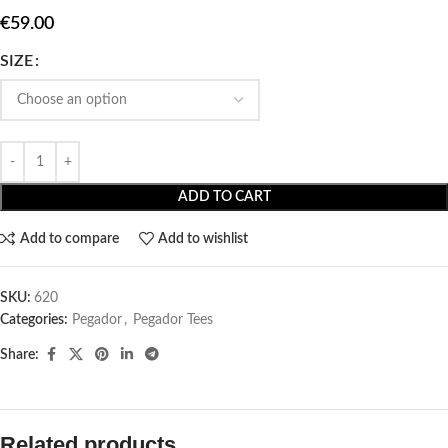
€
59.00
SIZE
ADD TO CART
Add to compare
Add to wishlist
SKU:
620
Categories:
Pegador​
,
Pegador Tees
Share:
Related products