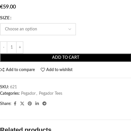
€
59.00
SIZE
ADD TO CART
Add to compare
Add to wishlist
SKU:
621
Categories:
Pegador​
,
Pegador Tees
Share:
Related products