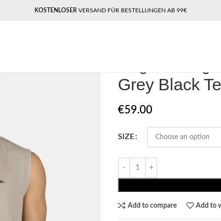
KOSTENLOSER
VERSAND FÜR BESTELLUNGEN AB 99€
Home
Pegador​
Pegador Signar Sl
Pegador Sign
Grey Black T
€
59.00
SIZE
Add to compare
Add to w