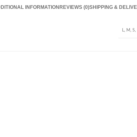
DITIONAL INFORMATION
REVIEWS (0)
SHIPPING & DELIV
L
,
M
,
S
,