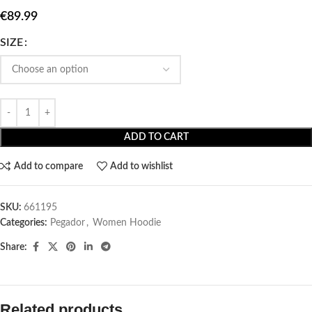
€
89.99
SIZE
ADD TO CART
Add to compare
Add to wishlist
SKU:
661195
Categories:
Pegador​
,
Women Hoodie
Share:
Related products