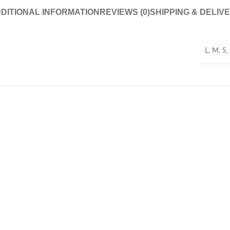
DITIONAL INFORMATION
REVIEWS (0)
SHIPPING & DELIV
L
,
M
,
S
,