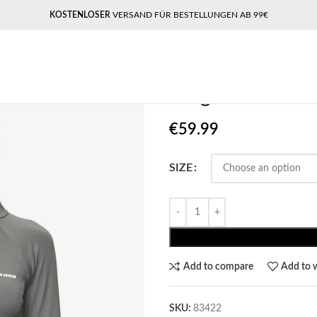
KOSTENLOSER
VERSAND FÜR BESTELLUNGEN AB 99€
Home
Pegador​
Pegador Tale Zip
Pegador Tale
€
59.99
SIZE
Add to compare
Add to w
SKU:
83422