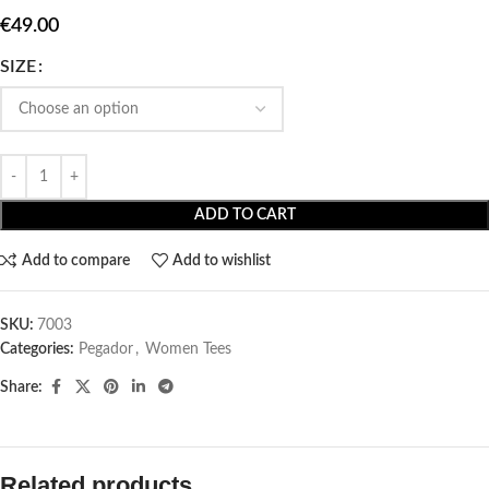
€
49.00
SIZE
ADD TO CART
Add to compare
Add to wishlist
SKU:
7003
Categories:
Pegador​
,
Women Tees
Share:
Related products