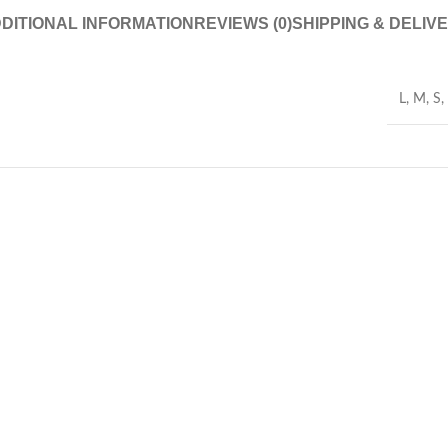
DITIONAL INFORMATION
REVIEWS (0)
SHIPPING & DELIV
L
,
M
,
S
,