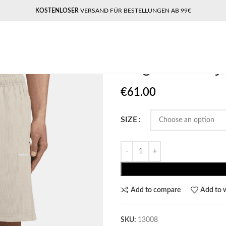
KOSTENLOSER
VERSAND FÜR BESTELLUNGEN AB 99€
Home
Pegador​
Pegador Troy Plis
Pegador Troy 
€
61.00
SIZE
Add to compare
Add to w
SKU:
13008