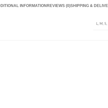
DITIONAL INFORMATION
REVIEWS (0)
SHIPPING & DELIV
L
,
M
,
S
,