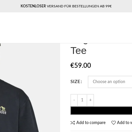
KOSTENLOSER
VERSAND FÜR BESTELLUNGEN AB 99€
Home
Pegador​
Pegador Vanos Ov
Pegador Vano
Tee
€
59.00
SIZE
Add to compare
Add to w