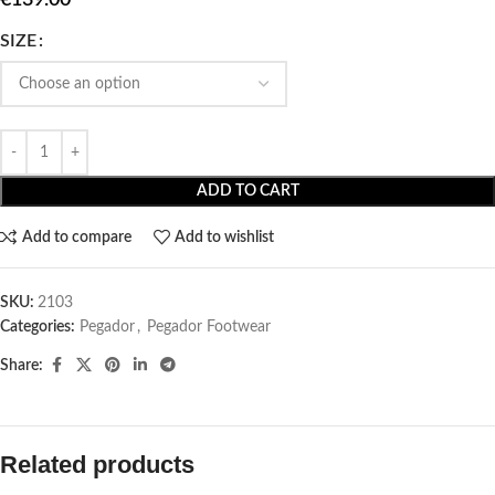
SIZE
ADD TO CART
Add to compare
Add to wishlist
SKU:
2103
Categories:
Pegador​
,
Pegador Footwear
Share:
Related products