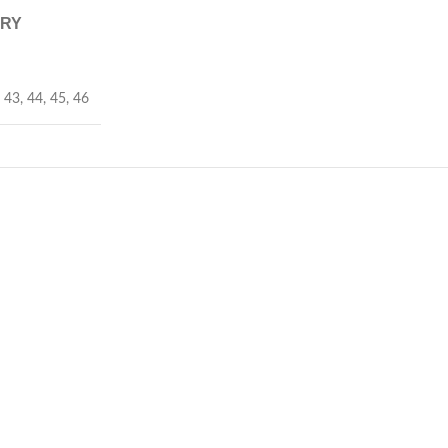
ERY
,
43
,
44
,
45
,
46