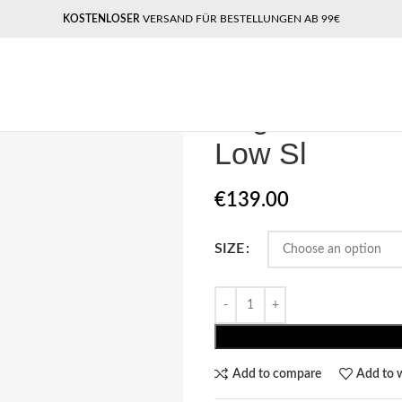
KOSTENLOSER
VERSAND FÜR BESTELLUNGEN AB 99€
Home
Pegador​
Pegador Venice S
Pegador Venic
Low Sl
€
139.00
SIZE
Add to compare
Add to w