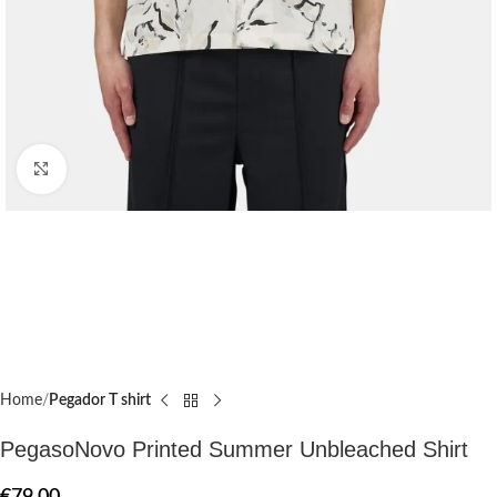
Click to enlarge
Home
Pegador T shirt​
PegasoNovo Printed Summer Unbleached Shirt
€
79.00