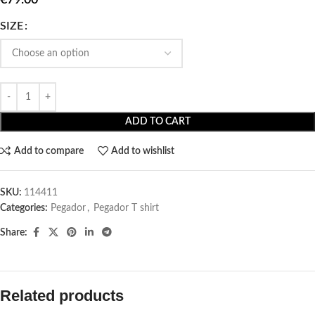
SIZE
ADD TO CART
Add to compare
Add to wishlist
SKU:
114411
Categories:
Pegador​
,
Pegador T shirt​
Share:
Related products