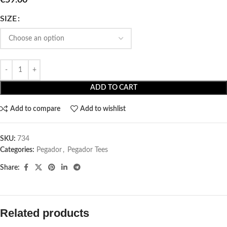
SIZE
ADD TO CART
Add to compare
Add to wishlist
SKU:
734
Categories:
Pegador​
,
Pegador Tees
Share:
Related products