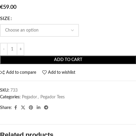
€
59.00
SIZE
ADD TO CART
Add to compare
Add to wishlist
SKU:
733
Categories:
Pegador​
,
Pegador Tees
Share:
Related products