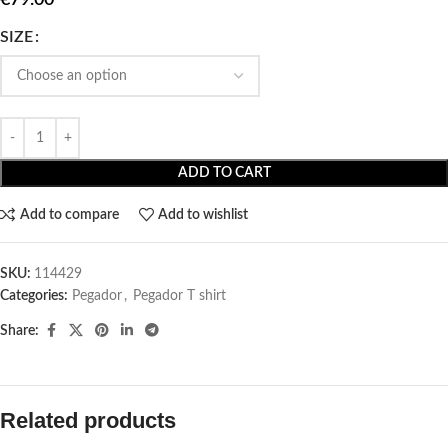
SIZE
ADD TO CART
Add to compare
Add to wishlist
SKU:
114429
Categories:
Pegador​
,
Pegador T shirt​
Share:
Related products