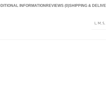
DITIONAL INFORMATION
REVIEWS (0)
SHIPPING & DELIV
L
,
M
,
S
,