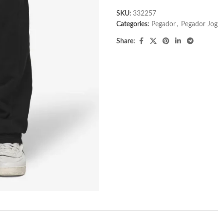
SKU:
332257
Categories:
Pegador​
,
Pegador Jog
Share: