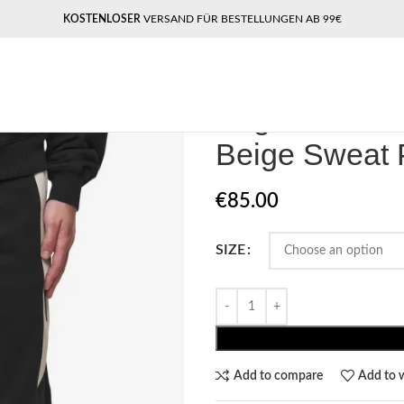
KOSTENLOSER
VERSAND FÜR BESTELLUNGEN AB 99€
Home
Pegador​
Pegador Aderno W
Pegador Ader
Beige Sweat 
€
85.00
SIZE
Add to compare
Add to w