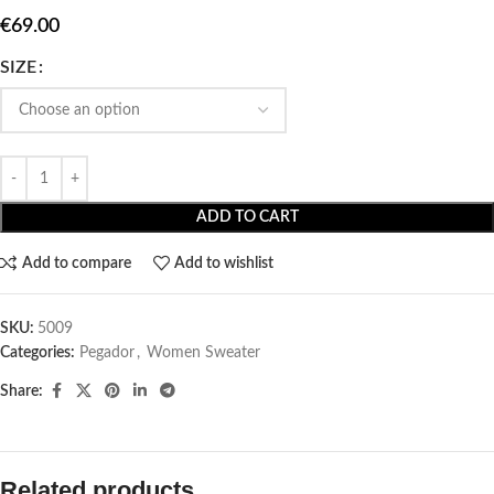
€
69.00
SIZE
ADD TO CART
Add to compare
Add to wishlist
SKU:
5009
Categories:
Pegador​
,
Women Sweater
Share:
Related products