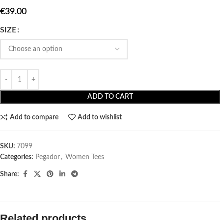
€
39.00
SIZE
ADD TO CART
Add to compare
Add to wishlist
SKU:
7099
Categories:
Pegador​
,
Women Tees
Share:
Related products