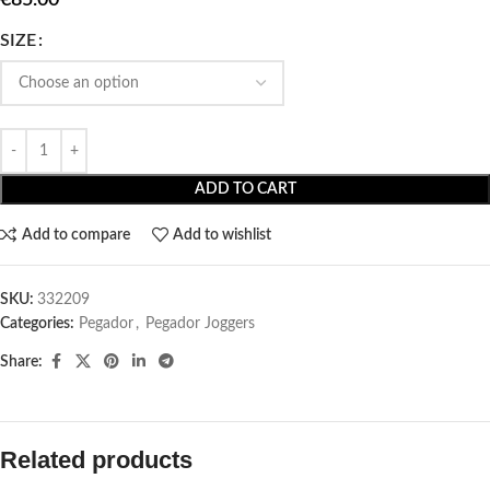
SIZE
ADD TO CART
Add to compare
Add to wishlist
SKU:
332209
Categories:
Pegador​
,
Pegador Joggers
Share:
Related products