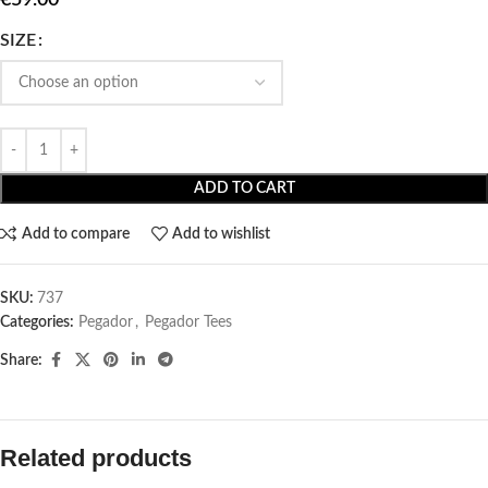
SIZE
ADD TO CART
Add to compare
Add to wishlist
SKU:
737
Categories:
Pegador​
,
Pegador Tees
Share:
Related products