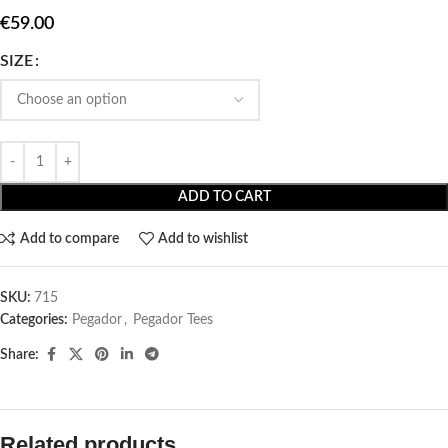
€
59.00
SIZE
ADD TO CART
Add to compare
Add to wishlist
SKU:
715
Categories:
Pegador​
,
Pegador Tees
Share:
Related products