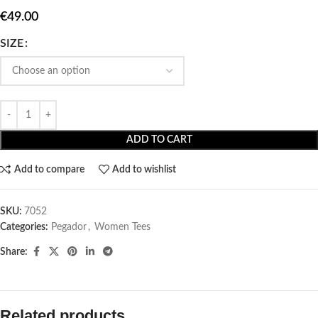
€
49.00
SIZE
ADD TO CART
Add to compare
Add to wishlist
SKU:
7052
Categories:
Pegador​
,
Women Tees
Share:
Related products