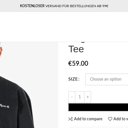
KOSTENLOSER
VERSAND FÜR BESTELLUNGEN AB 99€
Home
Pegador​
Pegador Brooke O
Pegador Broo
Tee
€
59.00
SIZE
Add to compare
Add to w