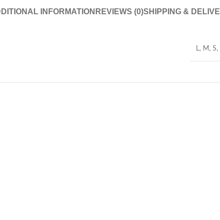
DITIONAL INFORMATION
REVIEWS (0)
SHIPPING & DELIV
L
,
M
,
S
,