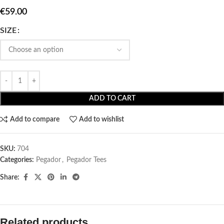
€
59.00
SIZE
ADD TO CART
Add to compare
Add to wishlist
SKU:
704
Categories:
Pegador​
,
Pegador Tees
Share:
Related products