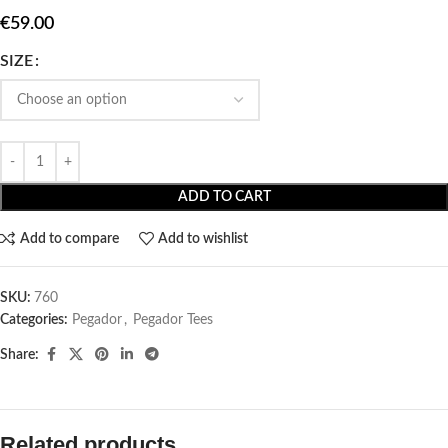
€
59.00
SIZE
ADD TO CART
Add to compare
Add to wishlist
SKU:
760
Categories:
Pegador​
,
Pegador Tees
Share:
Related products