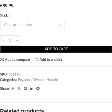
€
89.99
SIZE
ADD TO CART
Add to compare
Add to wishlist
SKU:
661119
Categories:
Pegador​
,
Women Hoodie
Share:
Related products