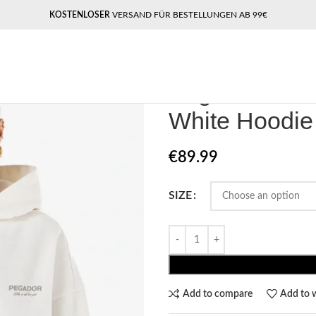
KOSTENLOSER
VERSAND FÜR BESTELLUNGEN AB 99€
Home
Pegador​
Pegador Ella Ov
Pegador Ella
White Hoodie
€
89.99
SIZE
Add to compare
Add to w