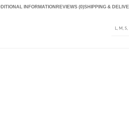
DITIONAL INFORMATION
REVIEWS (0)
SHIPPING & DELIV
L
,
M
,
S
,