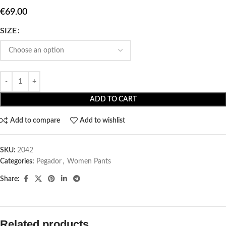
€
69.00
SIZE
ADD TO CART
Add to compare
Add to wishlist
SKU:
2042
Categories:
Pegador​
,
Women Pants
Share:
Related products