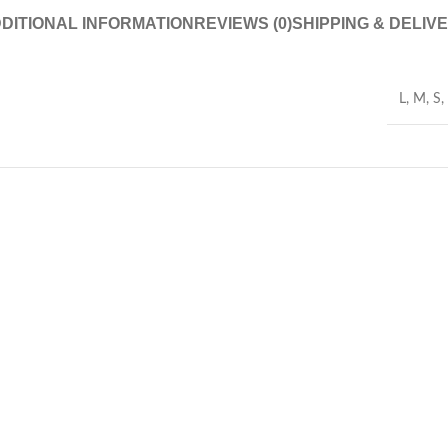
DITIONAL INFORMATION
REVIEWS (0)
SHIPPING & DELIV
L
,
M
,
S
,