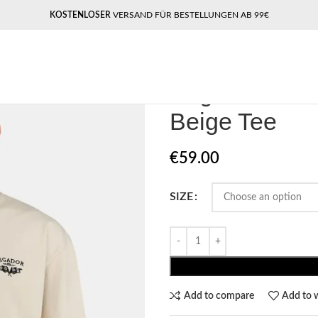
KOSTENLOSER
VERSAND FÜR BESTELLUNGEN AB 99€
Home
Pegador​
Pegador Hamker O
Pegador Hamk
Beige Tee
€
59.00
SIZE
Add to compare
Add to w