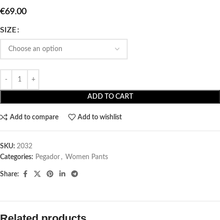
€
69.00
SIZE
ADD TO CART
Add to compare
Add to wishlist
SKU:
2032
Categories:
Pegador​
,
Women Pants
Share:
Related products