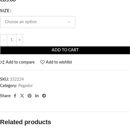
SIZE
ADD TO CART
Add to compare
Add to wishlist
SKU:
332224
Category:
Pegador​
Share:
Related products