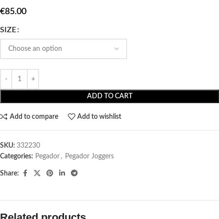
€
85.00
SIZE
ADD TO CART
Add to compare
Add to wishlist
SKU:
332230
Categories:
Pegador​
,
Pegador Joggers
Share:
Related products