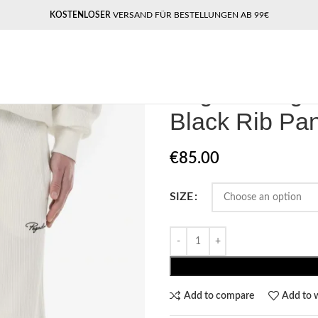
KOSTENLOSER
VERSAND FÜR BESTELLUNGEN AB 99€
Home
Pegador Joggers
Pegador 
Pegador Sig
Black Rib Pan
€
85.00
SIZE
Add to compare
Add to w