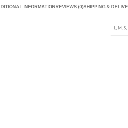
DITIONAL INFORMATION
REVIEWS (0)
SHIPPING & DELIV
L
,
M
,
S
,